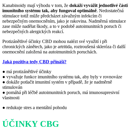
Kanabinoidy mají výhodu v tom, že
dokáží vyvážit jednotlivé části
imunitního systému tak, aby fungoval optimálně
. Nedostatečná
stimulace totiž může předcházet závažným infekcím či
nebezpečným onemocněním, jako je rakovina. Nadměrná stimulace
zase může nadělat škody, a to v podobě autoimunitních poruch či
nebezpečných alergických reakcí.
Protizánětlivé účinky CBD mohou nalézt své využití i při
chronických zánětech, jako je artritida, roztroušená skleróza či další
onemocnění založená na autoimunitních poruchách.
Jaká pozitiva tedy CBD přináší?
● má protizánětlivé účinky
● vyvažuje funkce imunitního systému tak, aby byly v rovnováze
● dokáže potlačit imunitní systém v případě, že je nadměrně
stimulován
● pomáhá při léčbě autoimunitních poruch, má imunosupresivní
vlastnosti
● redukuje stres a mentální pohodu
ÚČINKY CBG