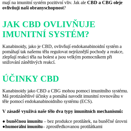
mají na imunitní systém pozitivní vliv. Jak ale
CBD a CBG oleje
ovlivňují naši obranyschopnost
?
JAK CBD OVLIVŇUJE
IMUNITNÍ SYSTÉM?
Kanabinoidy, jako je CBD, ovlivňují endokanabinoidní systém a
pomáhají tak našemu tělu regulovat nejrůznější pochody a reakce,
zlepšují reakci těla na bolest a jsou velkým pomocníkem při
snižování zánětlivých reakcí.
ÚČINKY CBD
Kanabinoidy jako CBD a CBG mohou pomoci imunitního systému.
Má protizánětlivé účinky a pomáhá navodit imunitní rovnováhu v
těle pomocí endokanabinoidního systému (ECS).
V zásadě využívá naše tělo dva typy imunitních mechanismů:
●
buněčnou imunitu
– bez produkce protilátek, na buněčné úrovni
●
humorální imunitu
– zprostředkovanou protilátkami