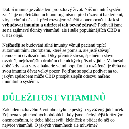
Dobrá imunita je základem pro zdravý život. Náš imunitní systém
zajišťuje nepřetržitou ochranu organismu před různými bakteriemi,
viry a chrání nás tak před rozvojem zánětů a onemocnění.
Jak si
vybudovat imunitu a udržet si tak pevné zdraví?
Podívali jsme
se na zajímavé účinky vitamínů, ale i stále populárnějších CBD a
CBG olejů.
Nejčastěji se budování silné imunity věnují pacienti trpící
autoimunitními chorobami, které se pomalu, ale jistě stávají
nemocemi civilizačními. Díky přemírě stresu, špatnému stavu
ovzduší, nejrůznějším druhům chemických přísad v jídle. V dnešní
době kdy jsou viry a bakterie velmi populární a rozšířené, je třeba na
svou imunitu dávat velký pozor. Pojďme se spolu podívat na to,
jakým způsobem může CBD prospět zlepšit odezvu našeho
imunitního systému.
DŮLEŽITOST VITAMINŮ
Základem zdravého životního stylu je pestrý a vyvážený jídelníček.
Zejména v přechodných obdobích, kdy jsme náchylnější k různým
onemocněním, je třeba hlídat svůj jídelníček a přidat do něj co
nejvíce vitamínů. O jakých vitamínech ale mluvíme?