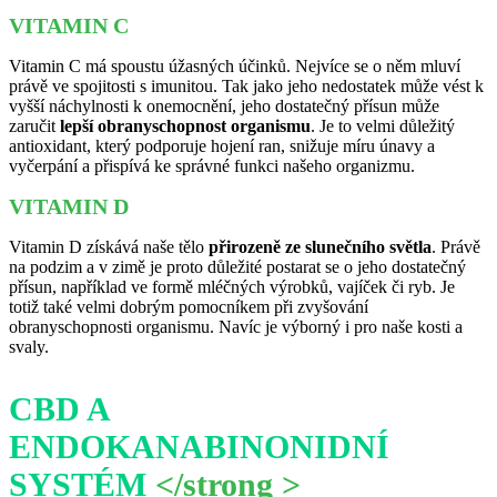
VITAMIN C
Vitamin C má spoustu úžasných účinků. Nejvíce se o něm mluví
právě ve spojitosti s imunitou. Tak jako jeho nedostatek může vést k
vyšší náchylnosti k onemocnění, jeho dostatečný přísun může
zaručit
lepší obranyschopnost organismu
. Je to velmi důležitý
antioxidant, který podporuje hojení ran, snižuje míru únavy a
vyčerpání a přispívá ke správné funkci našeho organizmu.
VITAMIN D
Vitamin D získává naše tělo
přirozeně ze slunečního světla
. Právě
na podzim a v zimě je proto důležité postarat se o jeho dostatečný
přísun, například ve formě mléčných výrobků, vajíček či ryb. Je
totiž také velmi dobrým pomocníkem při zvyšování
obranyschopnosti organismu. Navíc je výborný i pro naše kosti a
svaly.
CBD A
ENDOKANABINONIDNÍ
SYSTÉM
</strong >