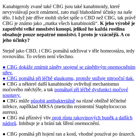
Kanabigeroly zvané také CBG jsou také kanabinoidy, které
nevyvolávají pocit omámení, zato mají blahodárné účinky na naše
tělo. I když jste dříve mohli slyšet spíše o CBD než CBG, tak právě
CBG je známo jako „matka všech kanabinoidů“.
K jeho výrobě je
zapotřebí velké množství konopí, jelikož ho každá rostlina
obsahuje pouze nepatrné množství. I proto je vzácnější. A co
jeho účinky?
Stejně jako CBD, i CBG pomáhá udržovat v těle homeostázu, tedy
rovnováhu. To ovšem není všechno.
● CBG dokáže zmírnit záněty spojené se zánětlivým onemocněním
střev.
● CBG pomáhá při léčbě glaukomu, protože snižuje nitrooční tlak.
● CBG a některé další kanabinoidy ovlivňují mechanismus
močového měchýře, a tak
pomáhají při léčbě dysfunkci močové
soustavy.
● CBG může
působit antibakteriálně
na různé obtížně léčitelné
infekce, například MRSA (meticilin rezistentní Staphylococcus
aureus).
● CBG má příznivý vliv
proti růstu rakovinových buněk a dalších
nádorů
. Inhibuje je a brání tak šíření onemocnění.
● CBG pomáhá při hojení ran a kostí, vhodné pouzívat po úrazech.