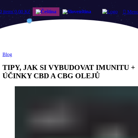
0
items
0,00
Kč
Men
Blog
TIPY, JAK SI VYBUDOVAT IMUNITU +
ÚČINKY CBD A CBG OLEJŮ