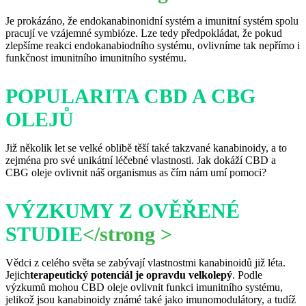
Je prokázáno, že endokanabinonidní systém a imunitní systém spolu
pracují ve vzájemné symbióze. Lze tedy předpokládat, že pokud
zlepšíme reakci endokanabiodního systému, ovlivníme tak nepřímo i
funkčnost imunitního imunitního systému.
POPULARITA CBD A CBG
OLEJŮ
Již několik let se velké oblibě těší také takzvané kanabinoidy, a to
zejména pro své unikátní léčebné vlastnosti. Jak dokáží CBD a
CBG oleje ovlivnit náš organismus as čím nám umí pomoci?
VÝZKUMY Z OVĚŘENÉ
STUDIE
</strong >
Vědci z celého světa se zabývají vlastnostmi kanabinoidů již léta.
Jejich
terapeutický potenciál
je opravdu velkolepý
. Podle
výzkumů mohou CBD oleje ovlivnit funkci imunitního systému,
jelikož jsou kanabinoidy známé také jako imunomodulátory, a tudíž