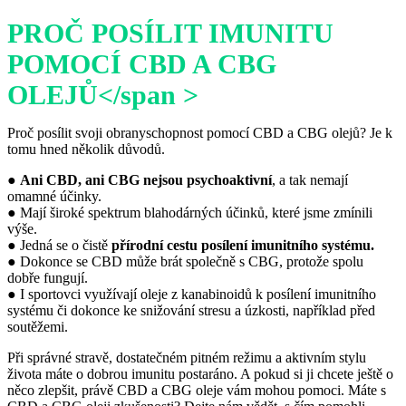
PROČ POSÍLIT IMUNITU
POMOCÍ CBD A CBG
OLEJŮ</span >
Proč posílit svoji obranyschopnost pomocí CBD a CBG olejů? Je k
tomu hned několik důvodů.
●
Ani CBD, ani CBG nejsou psychoaktivní
, a tak nemají
omamné účinky.
● Mají široké spektrum blahodárných účinků, které jsme zmínili
výše.
● Jedná se o čistě
přírodní cestu posílení imunitního systému.
● Dokonce se CBD může brát společně s CBG, protože spolu
dobře fungují.
● I sportovci využívají oleje z kanabinoidů k posílení imunitního
systému či dokonce ke snižování stresu a úzkosti, například před
soutěžemi.
Při správné stravě, dostatečném pitném režimu a aktivním stylu
života máte o dobrou imunitu postaráno. A pokud si ji chcete ještě o
něco zlepšit, právě CBD a CBG oleje vám mohou pomoci. Máte s