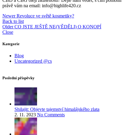
CBD a CBG oleji zkušenosti? Dejte nám vědět, s čím pomohli
právě vám na email: info@highlife420.cz
Newer
Revoluce ve světě kosmetiky?
Back to list
Older
CO JSTE JEŠTĚ NE(VĚDĚLI) O KONOPÍ
Close
Kategorie
Blog
Uncategorized @cs
Poslední příspěvky
Shilajit: Objevte tajemství himalájského zlata
2. 11. 2023
No Comments