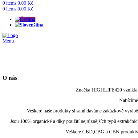
0
items
0,00
Kč
0
items
0,00
Kč
Menu
O nás
Značka HIGHLIFE420 vznikla v r
Nabízíme
Veškeré naše produkty si sami dáváme zakázkově vyrábět 
Jsou 100% organické a díky použití nejrůznějších typů extrakční
Veškeré CBD,CBG a CBN produkty v n