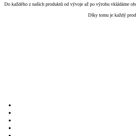
Do každého z našich produktů od vývoje až po výrobu vkládáme obrov
Díky tomu je každý produ
Úvod
O nás
E-SHOP
Blog
FAQ