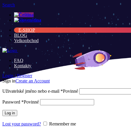
Search
E-SHOP
BLOG
Velkoobchod
FAQ
Kontakty
Login / Register
Sign in
Create an Account
Uživatelské jméno nebo e-mail
*
Povinné
Password
*
Povinné
Log in
Lost your password?
Remember me