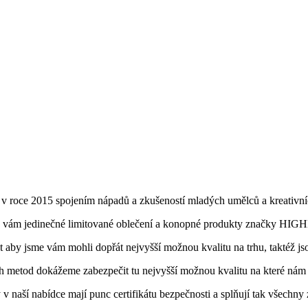
oce 2015 spojením nápadů a zkušeností mladých umělců a kreativních 
 vám jedinečné limitované oblečení a konopné produkty značky HIG
aby jsme vám mohli dopřát nejvyšší možnou kvalitu na trhu, taktéž jsou
ch metod dokážeme zabezpečit tu nejvyšší možnou kvalitu na které nám 
aší nabídce mají punc certifikátu bezpečnosti a splňují tak všechny