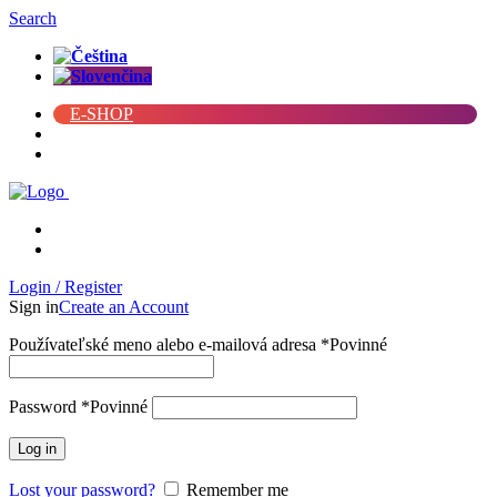
Search
E-SHOP
Blog
Veľkoobchod
FAQ
Kontakty
Login / Register
Sign in
Create an Account
Používateľské meno alebo e-mailová adresa
*
Povinné
Password
*
Povinné
Log in
Lost your password?
Remember me