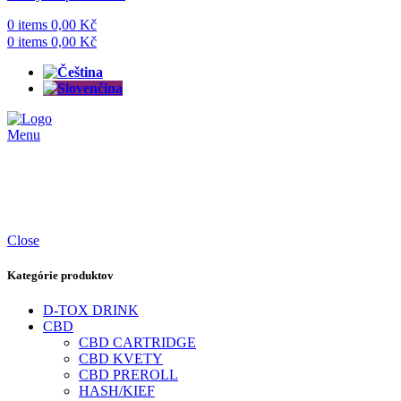
0
items
0,00
Kč
0
items
0,00
Kč
Menu
Close
Kategórie produktov
D-TOX DRINK
CBD
CBD CARTRIDGE
CBD KVETY
CBD PREROLL
HASH/KIEF